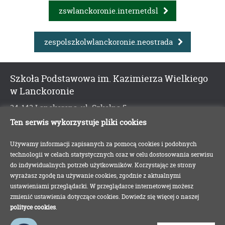
zswlanckoronie.internetdsl
zespolszkolwlanckoronie.neostrada
Szkoła Podstawowa im. Kazimierza Wielkiego
w Lanckoronie
34-143 Lanckorona, ul. Szkolna 5
tel./fax 338763590
Ten serwis wykorzystuje pliki cookies
kontakt@splanckorona.szkolna.net
Używamy informacji zapisanych za pomocą cookies i podobnych
Szkoła Podstawowa im. Kazimierza Wielkiego w Lanckoronie © 2016 -
technologii w celach statystycznych oraz w celu dostosowania serwisu
Wszelkie prawa zastrzeżone
do indywidualnych potrzeb użytkowników. Korzystając ze strony
Projekt i wykonanie
wyrażasz zgodę na używanie cookies, zgodnie z aktualnymi
net2me
ustawieniami przeglądarki. W przeglądarce internetowej możesz
zmienić ustawienia dotyczące cookies. Dowiedz się więcej o naszej
polityce cookies
.