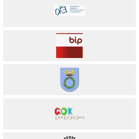
Centralna Komisja Egzaminacyjna
Okręgowa Komisja Egzaminacyjna w Krakowie
BIP
Lanckorona